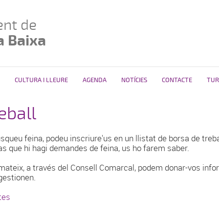
nt de
a Baixa
CULTURA I LLEURE
AGENDA
NOTÍCIES
CONTACTE
TUR
eball
squeu feina, podeu inscriure'us en un llistat de borsa de trebal
as que hi hagi demandes de feina, us ho farem saber.
 mateix, a través del Consell Comarcal, podem donar-vos infor
gestionen.
tes