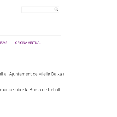
Formulari de
Cerca
cerca
ISME
OFICINA VIRTUAL
l a l'Ajuntament de Vilella Baixa i
mació sobre la Borsa de treball