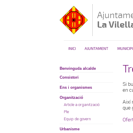
Vés al contingut
Ajuntame
La Vilell
INICI
AJUNTAMENT
MUNICIPI
Tr
Benvinguda alcalde
Consistori
Si bu
Ens i organismes
en c
Organització
Així
Article a organització
que 
Ple
Ofer
Equip de govern
Urbanisme