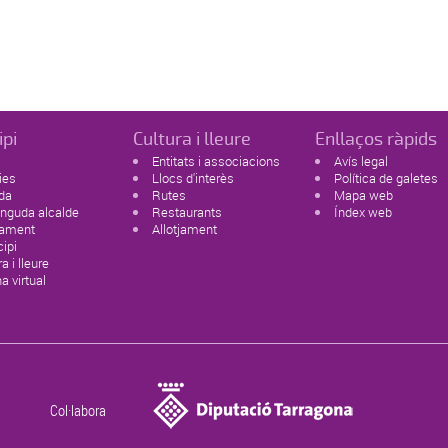
ipi
Cultura i lleure
Enllaços ràpids
Entitats i associacions
Avís legal
ies
Llocs d'interès
Política de galetes
da
Rutes
Mapa web
nguda alcalde
Restaurants
Índex web
tament
Allotjament
ipi
a i lleure
na virtual
Col·labora