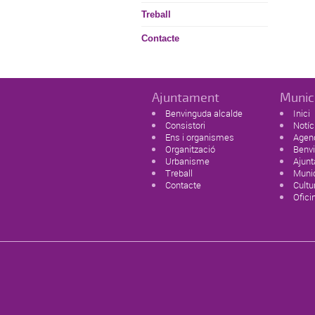
Treball
Contacte
Ajuntament
Munic
Benvinguda alcalde
Inici
Consistori
Notíc
Ens i organismes
Agen
Organització
Benvi
Urbanisme
Ajun
Treball
Munic
Contacte
Cultur
Ofici