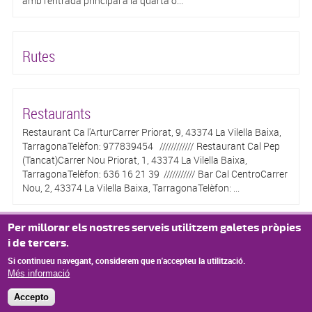
amb l'entrada principal a la quarta o...
Rutes
Restaurants
Restaurant Ca l'ArturCarrer Priorat, 9, 43374 La Vilella Baixa,
TarragonaTelèfon: 977839454 //////////// Restaurant Cal Pep
(Tancat)Carrer Nou Priorat, 1, 43374 La Vilella Baixa,
TarragonaTelèfon: 636 16 21 39 /////////// Bar Cal CentroCarrer
Nou, 2, 43374 La Vilella Baixa, TarragonaTelèfon: ...
Per millorar els nostres serveis utilitzem galetes pròpies
Allotjament
i de tercers.
Si continueu navegant, considerem que n'accepteu la utilització.
Més informació
Accepto
© Missatge de Copyright